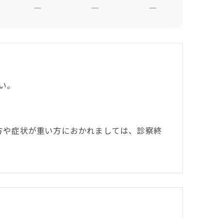
―
―
―
い。
方や症状が重い方におかれましては、診察終