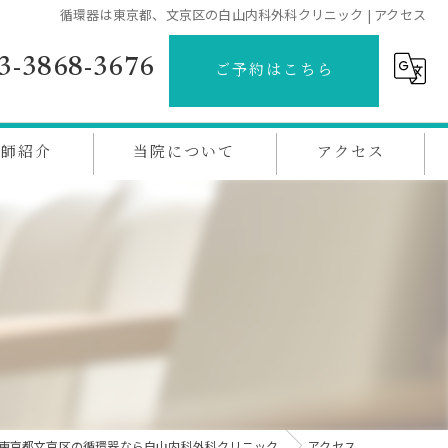
循環器は東京都、文京区の白山内科外科クリニック | アクセス
3-3868-3676
ご予約はこちら
医師紹介
当院について
アクセス
心臓病
生活習慣病
高血圧
コレステロール
無呼吸
東京都文京区の循環器なら白山内科外科クリニック
アクセス