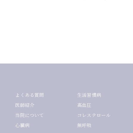
よくある質問
生活習慣病
医師紹介
高血圧
当院について
コレステロール
心臓病
無呼吸