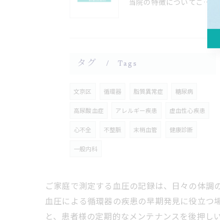
当院の特徴についてご案内いたします。(循環器・消化器の専門診療を行っております。)
タグ
Tags
文京区
循環器
脂質異常症
糖尿病
高尿酸血症
アレルギー疾患
虚血性心疾患
心不全
不整脈
末梢血管
健康診断
一般内科
ご家庭で測定する血圧の記録は、日々の体調
血圧による循環器の疾患の早期発見に役立つ
と、患者様の定期的なメンテナンスを後押し